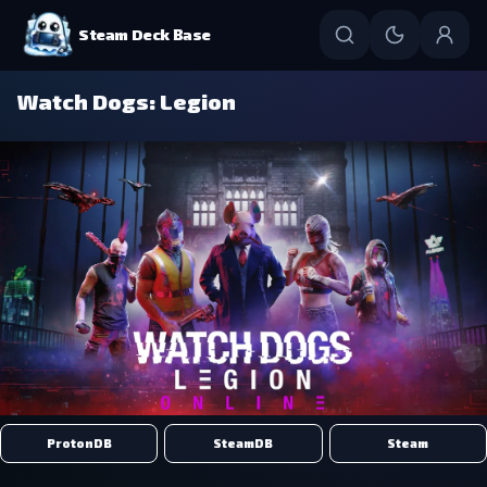
Steam Deck Base
Watch Dogs: Legion
ProtonDB
SteamDB
Steam