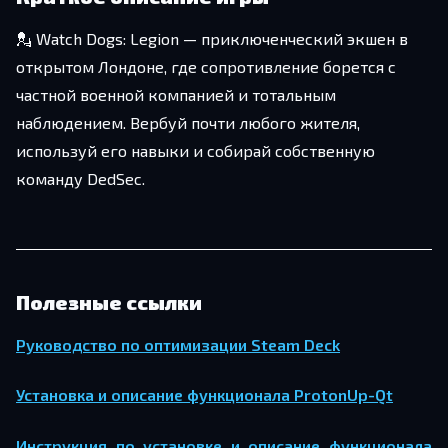
💂 Watch Dogs: Legion — приключенческий экшен в
открытом Лондоне, где сопротивление борется с
частной военной компанией и тотальным
наблюдением. Вербуй почти любого жителя,
используй его навыки и собирай собственную
команду DedSec.
Полезные ссылки
Ру­ко­вод­ство по оп­ти­ми­за­ции Steam Deck
Уста­нов­ка и опи­са­ние функ­ци­о­на­ла ProtonUp-Qt
Ин­струк­ция по уста­нов­ке и опи­са­ние функ­ци­о­на­ла