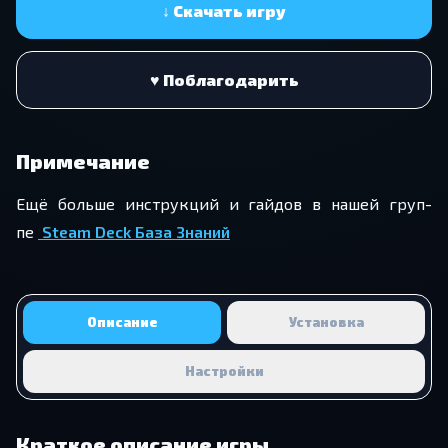
↓ Скачать игру
♥ Поблагодарить
Примечание
Ещё боль­ше ин­струк­ций и гай­дов в нашей груп­
пе
Steam Deck База Зна­ний
Описание
Установка
Настройки
Краткое описание игры