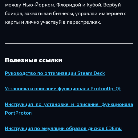
между Нью-Йорком, Флоридой и Кубой. Вербуй
бойцов, захватывай бизнесы, управляй империей с
карты и лично участвуй в перестрелках.
Полезные ссылки
Ру­ко­вод­ство по оп­ти­ми­за­ции Steam Deck
Уста­нов­ка и опи­са­ние функ­ци­о­на­ла ProtonUp-Qt
Ин­струк­ция по уста­нов­ке и опи­са­ние функ­ци­о­на­ла
PortProton
Ин­струк­ция по эму­ля­ции об­ра­зов дис­ков CDEmu