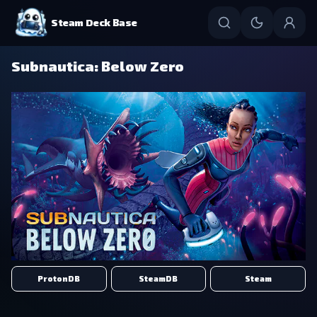
Steam Deck Base
Subnautica: Below Zero
ProtonDB
SteamDB
Steam