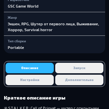
GSC Game World
Жанр
Экшен, RPG, Шутер от первого лица, Выживание,
Хоррор, Survival horror
Тип сборки
Portable
Описание
Запуск
Настройки
Дополнительно
Краткое описание игры
☣️ S.T.A.L.K.E.R.: Call of Pripyat — шутер с открытыми