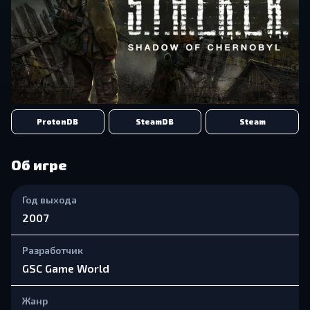
ProtonDB
SteamDB
Steam
Об игре
Год выхода
2007
Разработчик
GSC Game World
Жанр