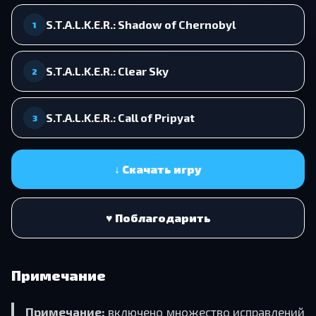
S.T.A.L.K.E.R.: Shadow of Chernobyl
1
S.T.A.L.K.E.R.: Clear Sky
2
S.T.A.L.K.E.R.: Call of Pripyat
3
↓ Скачать игру
♥ Поблагодарить
Примечание
Примечание:
включено множество исправлений