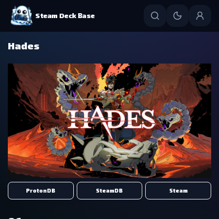
Steam Deck Base
Hades
ProtonDB
SteamDB
Steam