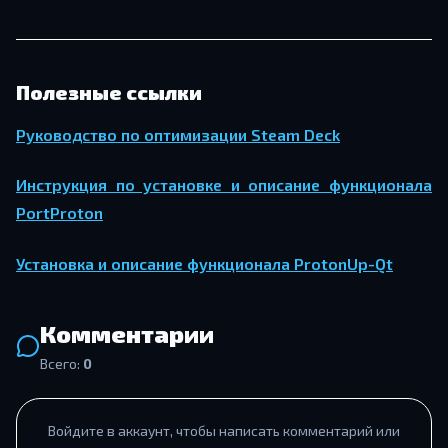
Полезные ссылки
Ру­ко­вод­ство по оп­ти­ми­за­ции Steam Deck
Ин­струк­ция по уста­нов­ке и опи­са­ние функ­ци­о­на­ла
PortProton
Уста­нов­ка и опи­са­ние функ­ци­о­на­ла ProtonUp-Qt
Комментарии
Всего:
0
Войдите в аккаунт, чтобы написать комментарий или