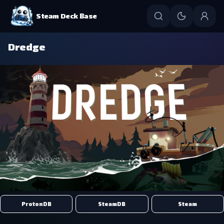
Steam Deck Base
Dredge
ProtonDB
SteamDB
Steam