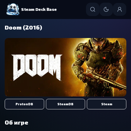
Steam Deck Base
Doom (2016)
ProtonDB
SteamDB
Steam
Об игре