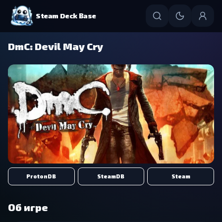
Steam Deck Base
DmC: Devil May Cry
ProtonDB
SteamDB
Steam
Об игре