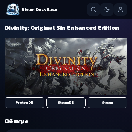
Steam Deck Base
Divinity: Original Sin Enhanced Edition
ProtonDB
SteamDB
Steam
Об игре