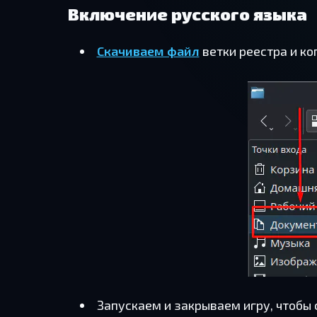
Включение русского языка
Ска­чи­ва­ем файл
ветки ре­ест­ра и ко­
За­пус­ка­ем и за­кры­ва­ем игру, чтобы 