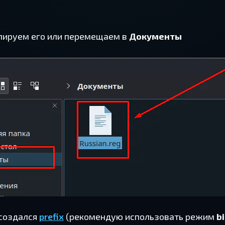
пи­ру­ем его или пе­ре­ме­ща­ем в
До­ку­мен­ты
со­здал­ся
prefix
(ре­ко­мен­дую ис­поль­зо­вать режим
bi