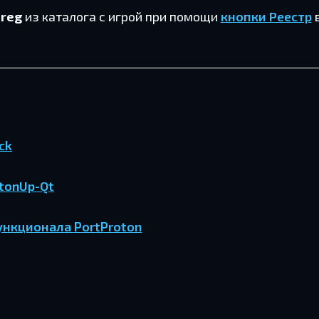
.reg
из ка­та­ло­га с игрой при по­мо­щи
кноп­ки Ре­естр
eck
rotonUp-Qt
унк­ци­о­на­ла PortProton