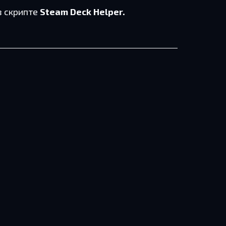
в скрип­те
Steam Deck Helper.