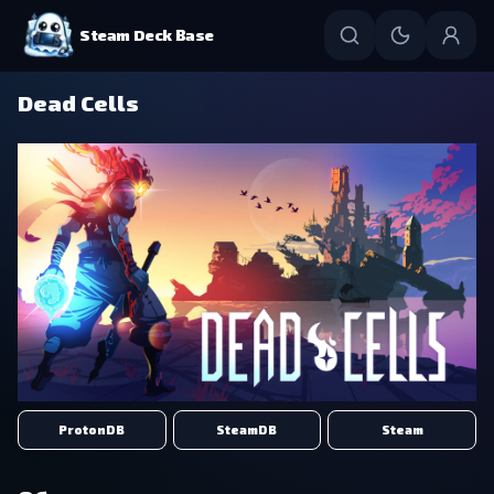
Steam Deck Base
Dead Cells
ProtonDB
SteamDB
Steam