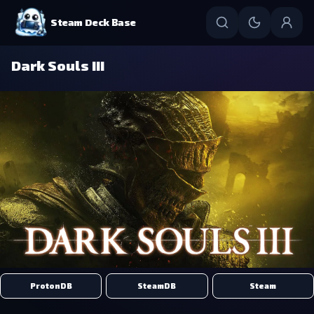
Steam Deck Base
Dark Souls III
ProtonDB
SteamDB
Steam