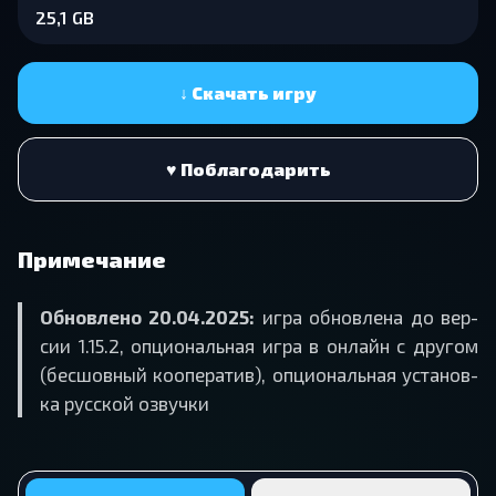
25,1 GB
↓ Скачать игру
♥ Поблагодарить
Примечание
Об­нов­ле­но 20.04.2025:
игра об­нов­ле­на до вер­
сии 1.15.2, оп­ци­о­наль­ная игра в он­лайн с дру­гом
(бес­шов­ный ко­опе­ра­тив), оп­ци­о­наль­ная уста­нов­
ка рус­ской озвуч­ки