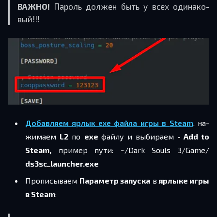
ВАЖНО!
Па­роль дол­жен быть у всех оди­на­ко­
вый!!!
До­бав­ля­ем ярлык
exe
файла игры в
Steam
, на­
жи­ма­ем
L2
по
exe
файлу и вы­би­ра­ем
- Add to
Steam,
при­мер пути: ~/​Dark Souls 3/​Game/​
ds3sc_launcher.exe
Про­пи­сы­ва­ем
Па­ра­метр за­пус­ка
в
яр­лы­ке игры
в Steam
: