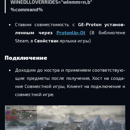
WINEDLLOVERRIDES="winmm=n,b"
%command%
Ста­вим сов­ме­сти­мость с
GE-Proton уста­нов­
лен­ным через
ProtonUp-Qt
(В биб­лио­те­ке
Steam, в
Свой­ствах
яр­лы­ка игры)
Подключение
До­хо­дим до ко­ст­ра и при­ме­ня­ем со­от­вет­ству­ю­
щие пред­ме­ты после по­лу­че­ния, Хост на со­зда­
ние Сов­мест­ной игры, Кли­ент на под­клю­че­ние к
сов­мест­ной игре.