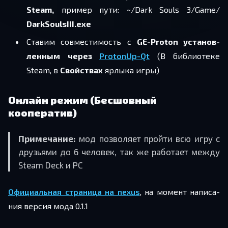
Steam,
при­мер пути: ~/​Dark Souls 3/​Game/​
DarkSoulsIII.exe
Ста­вим сов­ме­сти­мость с
GE-Proton уста­нов­
лен­ным через
ProtonUp-Qt
(В биб­лио­те­ке
Steam, в
Свой­ствах
яр­лы­ка игры)
Онлайн режим (Бесшовный
кооператив)
При­ме­ча­ние:
мод поз­во­ля­ет прой­ти всю игру с
дру­зья­ми до 6 че­ло­век, так же ра­бо­та­ет между
Steam Deck и PC
Офи­ци­аль­ная стра­ни­ца на nexus
, на мо­мент на­пи­са­
ния вер­сия мода 0.1.1