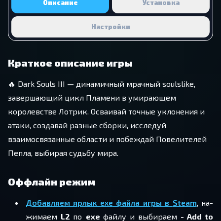
Описание
Установка
Настройки
Краткое описание игры
🔥 Dark Souls III — динамичный мрачный soulslike,
завершающий цикл Пламени в умирающем
королевстве Лотрик. Осваивай точные уклонения и
атаки, создавай разные сборки, исследуй
взаимосвязанные области и побеждай Повелителей
Пепла, выбирая судьбу мира.
Оффлайн режим
До­бав­ля­ем ярлык
exe
файла игры в
Steam
, на­
жи­ма­ем
L2
по
exe
файлу и вы­би­ра­ем
- Add to