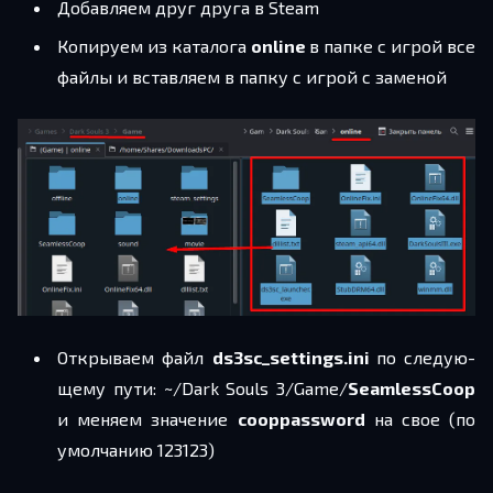
До­бав­ля­ем друг друга в Steam
Ко­пи­ру­ем из ка­та­ло­га
online
в папке с игрой все
файлы и встав­ля­ем в папку с игрой с за­ме­ной
От­кры­ва­ем файл
ds3sc_settings.ini
по сле­ду­ю­
ще­му пути: ~/​Dark Souls 3/​Game/​
SeamlessCoop
и ме­ня­ем зна­че­ние
cooppassword
на свое (по
умол­ча­нию 123123)