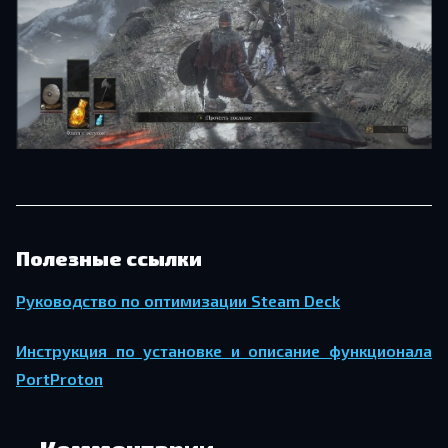
Полезные ссылки
Ру­ко­вод­ство по оп­ти­ми­за­ции Steam Deck
Ин­струк­ция по уста­нов­ке и опи­са­ние функ­ци­о­на­ла
PortProton