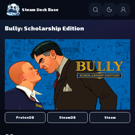
Steam Deck Base
Bully: Scholarship Edition
ProtonDB
SteamDB
Steam