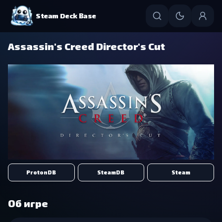
Steam Deck Base
Assassin's Creed Director's Cut
ProtonDB
SteamDB
Steam
Об игре