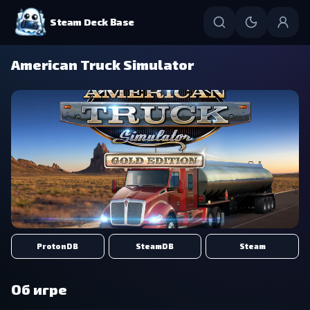
Steam Deck Base
American Truck Simulator
ProtonDB
SteamDB
Steam
Об игре