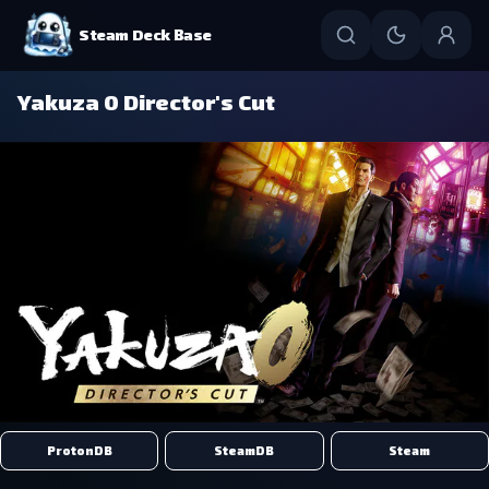
Steam Deck Base
Yakuza 0 Director's Cut
ProtonDB
SteamDB
Steam