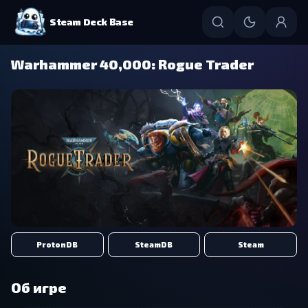
Steam Deck Base
Warhammer 40,000: Rogue Trader
ProtonDB
SteamDB
Steam
Об игре