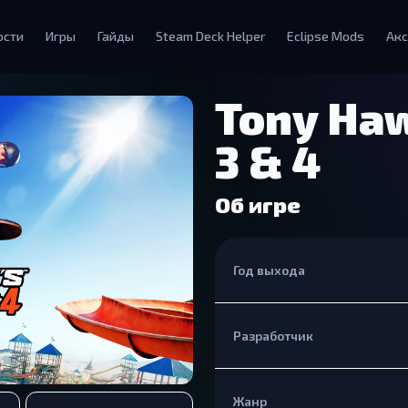
ости
Игры
Гайды
Steam Deck Helper
Eclipse Mods
Акс
Tony Haw
3 & 4
Об игре
Год выхода
Разработчик
Жанр