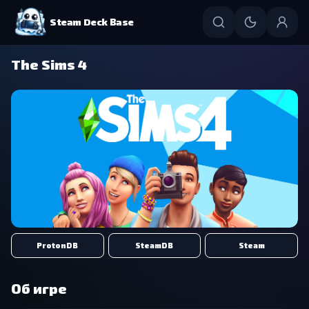
Steam Deck Base
The Sims 4
ProtonDB
SteamDB
Steam
Об игре