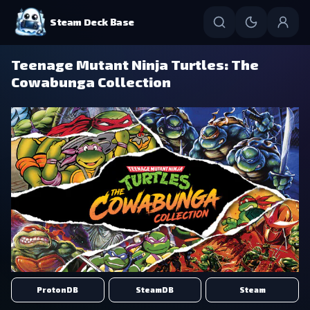
Steam Deck Base
Teenage Mutant Ninja Turtles: The
Cowabunga Collection
ProtonDB
SteamDB
Steam