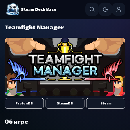
Steam Deck Base
Teamfight Manager
ProtonDB
SteamDB
Steam
Об игре