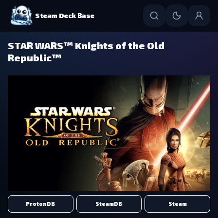
Steam Deck Base
STAR WARS™ Knights of the Old
Republic™
ProtonDB
SteamDB
Steam