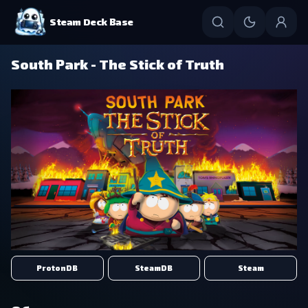
Steam Deck Base
South Park - The Stick of Truth
ProtonDB
SteamDB
Steam