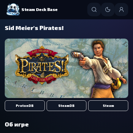
Steam Deck Base
Sid Meier's Pirates!
ProtonDB
SteamDB
Steam
Об игре