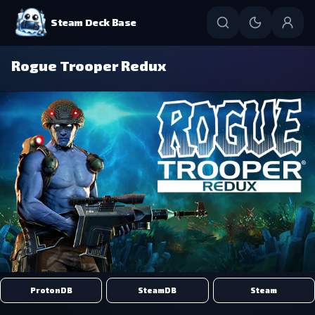
Steam Deck Base
Rogue Trooper Redux
ProtonDB
SteamDB
Steam