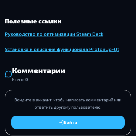
Полезные ссылки
Ру­ко­вод­ство по оп­ти­ми­за­ции Steam Deck
Уста­нов­ка и опи­са­ние функ­ци­о­на­ла ProtonUp-Qt
Комментарии
Всего:
0
Войдите в аккаунт, чтобы написать комментарий или
ответить другому пользователю.
Войти