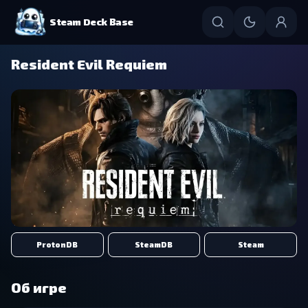
Steam Deck Base
Resident Evil Requiem
ProtonDB
SteamDB
Steam
Об игре