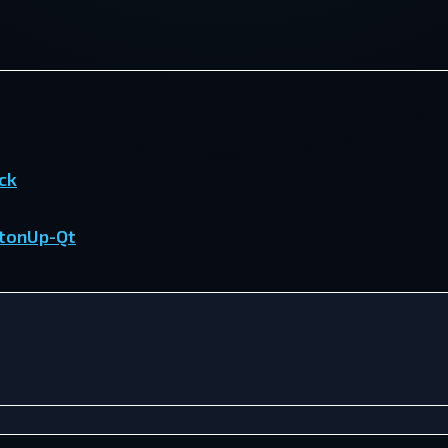
ck
tonUp-Qt