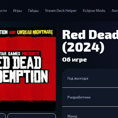
ости
Игры
Гайды
Steam Deck Helper
Eclipse Mods
Акс
Red Dea
(2024)
Об игре
Год выхода
Разработчик
Жанр