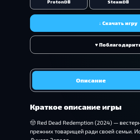
ProtonDB
SteamDB
↓ Скачать игру
♥ Поблагодарит
Описание
Краткое описание игры
🤠 Red Dead Redemption (2024) — весте
прежних товарищей ради своей семьи. Ис