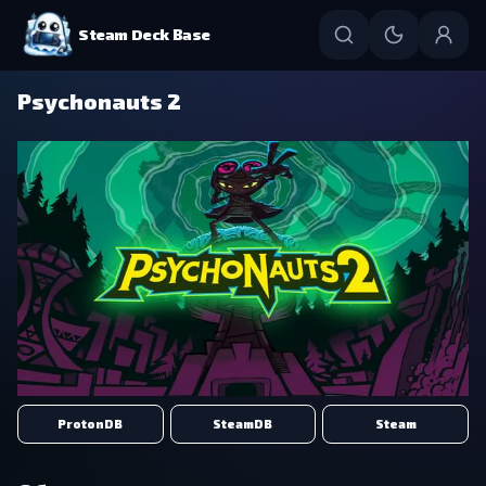
Steam Deck Base
Psychonauts 2
ProtonDB
SteamDB
Steam