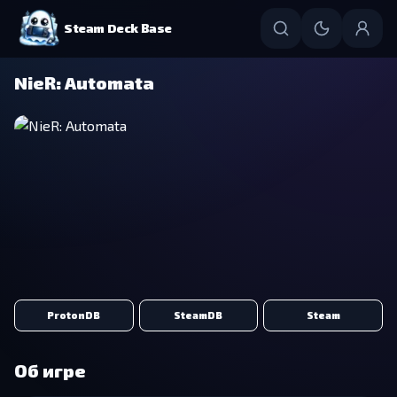
Steam Deck Base
NieR: Automata
ProtonDB
SteamDB
Steam
Об игре