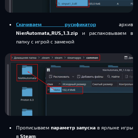
Скачиваем русификатор
архив
NierAutomata_RUS_1.3.zip
и распаковываем в
папку с игрой с заменой
Прописываем
параметр запуска
в ярлыке игры
в
Steam
: