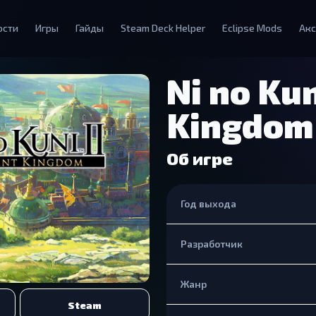
ости
Игры
Гайды
Steam Deck Helper
Eclipse Mods
Акс
Ni no Kun
Kingdom
Об игре
Год выхода
Разработчик
Жанр
Steam