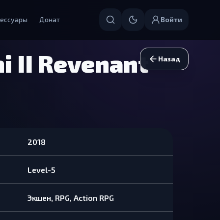
ессуары
Донат
Войти
i II Revenant
Назад
2018
Level-5
Экшен, RPG, Action RPG