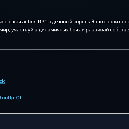
я японская action RPG, где юный король Эван строит н
мир, участвуй в динамичных боях и развивай собств
ck
tonUp-Qt