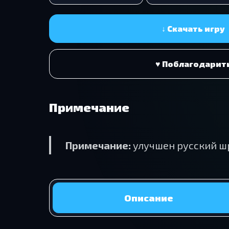
↓ Скачать игру
♥ Поблагодарит
Примечание
Примечание:
улучшен русский шр
Описание