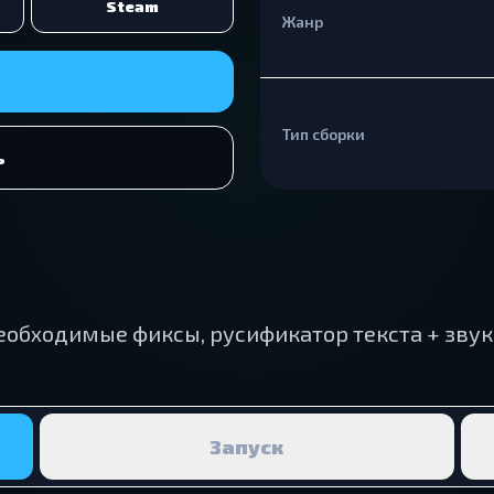
Steam
Жанр
Тип сборки
ь
еобходимые фиксы, русификатор текста + звук
Запуск