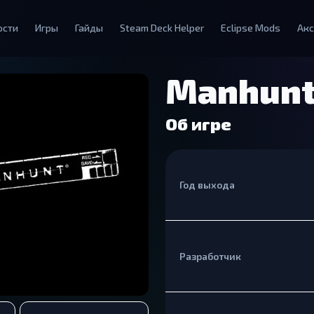
ости
Игры
Гайды
Steam Deck Helper
Eclipse Mods
Акс
Manhun
Об игре
Год выхода
Разработчик