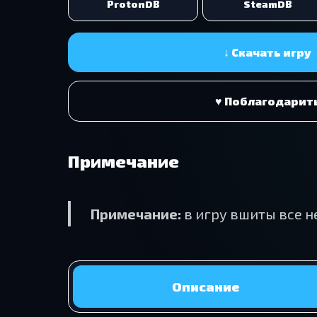
ProtonDB
SteamDB
↓ Скачать игру
♥ Поблагодарит
Примечание
Примечание:
в игру вшиты все н
Описание