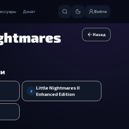
ессуары
Донат
Войти
ightmares
Назад
ии
Little Nightmares II
2
Enhanced Edition