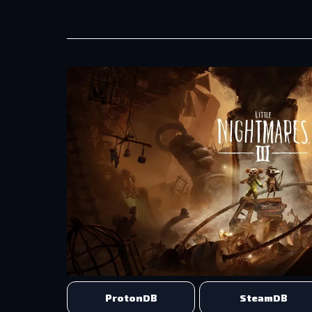
ProtonDB
SteamDB