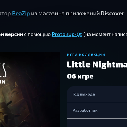
атор
PeaZip
из магазина приложений
Discover
ей версии
c помощью
ProtonUp-Qt
(на момент напис
ИГРА КОЛЛЕКЦИИ
Little Nightm
Об игре
Год выхода
Разработчик