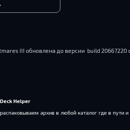
ь
htmares III обновлена до версии build 20667220 
Deck Helper
распаковываем архив в любой каталог где в пути и