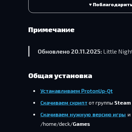
♥ Поблагодарит
Примечание
Обновлено 20.11.2025:
Little Nig
Общая установка
Устанавливаем ProtonUp-Qt
Скачиваем скрипт
от группы
Steam 
Скачиваем нужную версию игры
и 
/home/deck/
Games