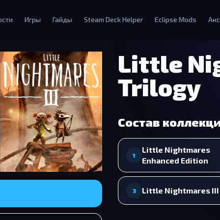
ости
Игры
Гайды
Steam Deck Helper
Eclipse Mods
Акс
Little N
Trilogy
Состав коллекц
Little Nightmares
1
Enhanced Edition
Little Nightmares III
3