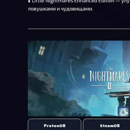
🕯️ Little Nightmares Enhanced Edition 
ловушками и чудовищами.
ProtonDB
SteamDB