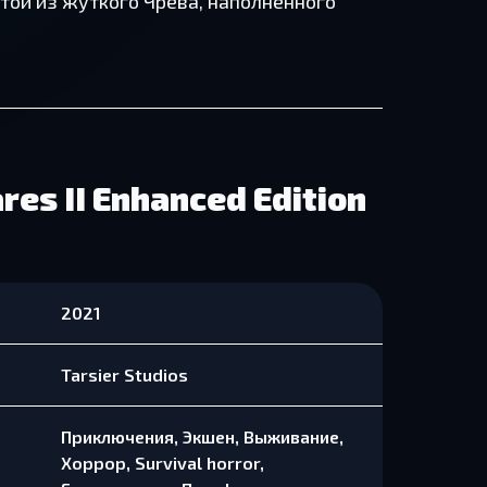
естой из жуткого Чрева, наполненного
res II Enhanced Edition
2021
Tarsier Studios
Приключения, Экшен, Выживание,
Хоррор, Survival horror,