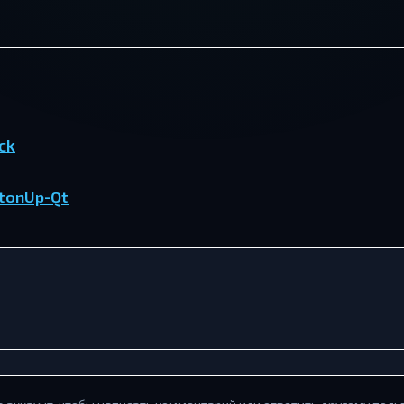
ck
tonUp-Qt