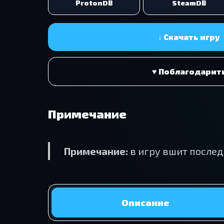
ProtonDB
SteamDB
↓ Скачать игру
♥ Поблагодарит
Примечание
Примечание:
в игру вшит послед
Описание