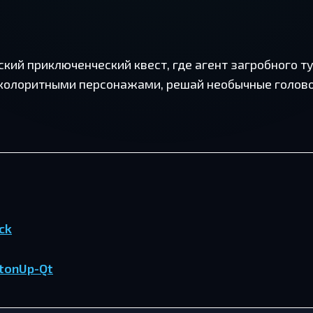
ский приключенческий квест, где агент загробного 
 колоритными персонажами, решай необычные голово
ck
tonUp-Qt