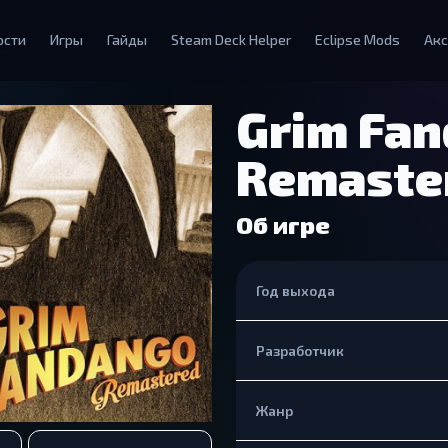
ости
Игры
Гайды
Steam Deck Helper
Eclipse Mods
Акс
Grim Fa
Remaste
Об игре
Год выхода
Разработчик
Жанр