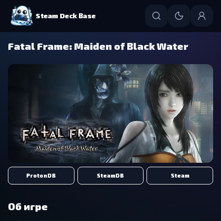
Steam Deck Base
Fatal Frame: Maiden of Black Water
ProtonDB
SteamDB
Steam
Об игре