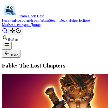
Steam Deck Base
Главная
Новости
Игры
Гайды
Steam Deck Helper
Eclipse
Mods
Аксессуары
Донат
Войти
Назад
Fable: The Lost Chapters