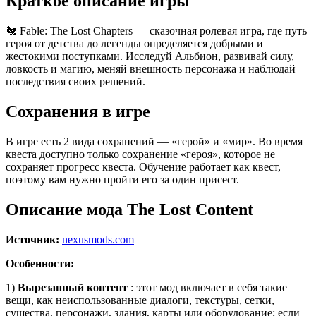
Краткое описание игры
🐔 Fable: The Lost Chapters — сказочная ролевая игра, где путь
героя от детства до легенды определяется добрыми и
жестокими поступками. Исследуй Альбион, развивай силу,
ловкость и магию, меняй внешность персонажа и наблюдай
последствия своих решений.
Сохранения в игре
В игре есть 2 вида сохранений — «герой» и «мир». Во время
квеста доступно только сохранение «героя», которое не
сохраняет прогресс квеста. Обучение работает как квест,
поэтому вам нужно пройти его за один присест.
Описание мода The Lost Content
Источник:
nexusmods.com
Особенности:
1)
Вырезанный контент
: этот мод включает в себя такие
вещи, как неиспользованные диалоги, текстуры, сетки,
существа, персонажи, здания, карты или оборудование; если