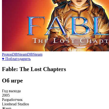
ProtonDB
SteamDB
Steam
♥ Поблагодарить
Fable: The Lost Chapters
Об игре
Год выхода
2005
Разработчик
Lionhead Studios
Жанр