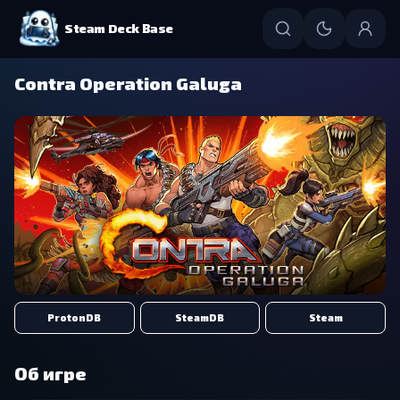
Steam Deck Base
Contra Operation Galuga
ProtonDB
SteamDB
Steam
Об игре