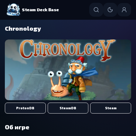
Steam Deck Base
Chronology
ProtonDB
SteamDB
Steam
Об игре