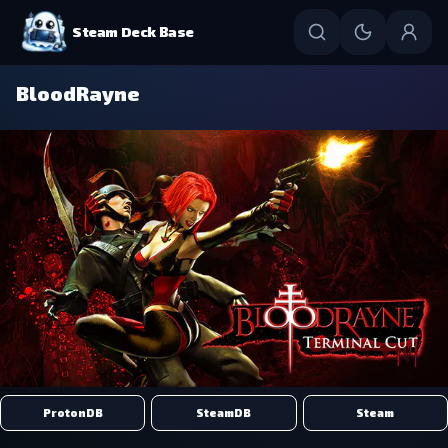
Steam Deck Base
BloodRayne
ProtonDB
SteamDB
Steam