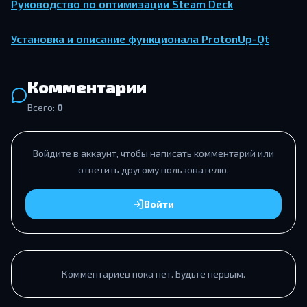
Ру­ко­вод­ство по оп­ти­ми­за­ции Steam Deck
Уста­нов­ка и опи­са­ние функ­ци­о­на­ла ProtonUp-Qt
Комментарии
Всего:
0
Войдите в аккаунт, чтобы написать комментарий или
ответить другому пользователю.
Войти
Комментариев пока нет. Будьте первым.