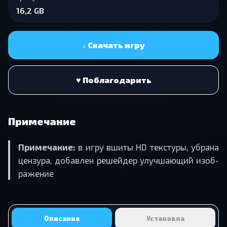
16,2 GB
↓ Скачать игру
♥ Поблагодарить
Примечание
При­ме­ча­ние:
в игру вшиты HD тек­сту­ры, убра­на
цен­зу­ра, до­бав­лен ре­шей­дер улуч­ша­ю­щий изоб­
ра­же­ние
Описание
Установка