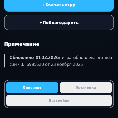
↓ Скачать игру
♥ Поблагодарить
Примечание
Об­нов­ле­но 01.02.2026:
игра об­нов­ле­на до вер­
сии 4.1.1.6995620 от 23 но­яб­ря 2025
Описание
Установка
Настройки