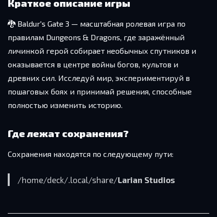
Краткое описание игры
🐉 Baldur's Gate 3 — масштабная ролевая игра по
правилам Dungeons & Dragons, где заражённый
личинкой герой собирает необычных спутников и
оказывается в центре войны богов, культов и
древних сил. Исследуй мир, экспериментируй в
пошаговых боях и принимай решения, способные
полностью изменить историю.
Где лежат сохранения?
Со­хра­не­ния на­хо­дят­ся по сле­ду­ю­ще­му пути:
/​home/​deck/​.​local/​share/​
Larian Studios